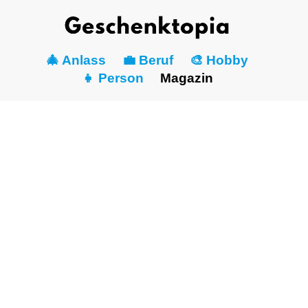
🎄 Anlass
💼 Beruf
🎨 Hobby
👧 Person
Magazin