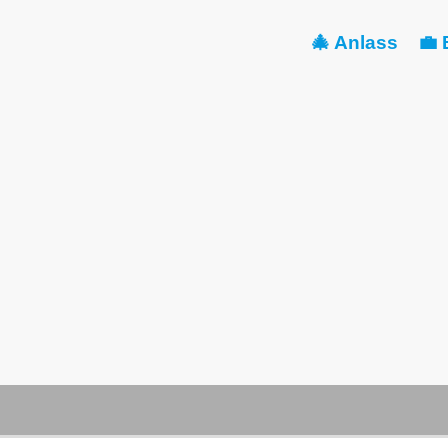
🎄 Anlass
💼 