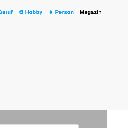
Beruf
🎨 Hobby
👧 Person
Magazin