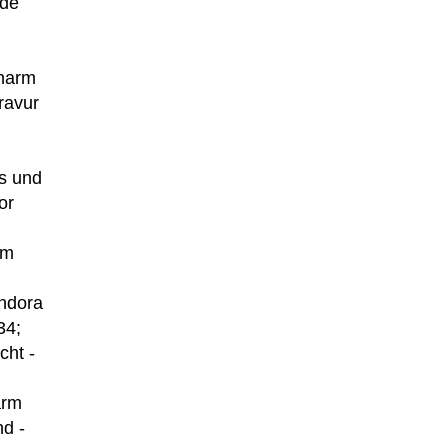
nde
Charm
ravur
s und
or
rm
andora
34;
cht -
arm
d -