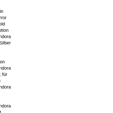
in
rror
old
ption
andora
Silber
ion
andora
 für
n
andora
andora
t