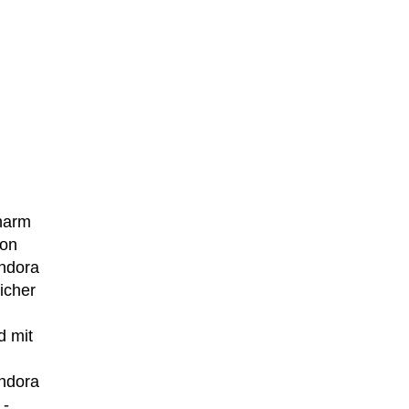
Charm
ion
andora
icher
d mit
andora
 -