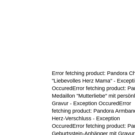
Error fetching product: Pandora 
"Liebevolles Herz Mama" - Except
OccuredError fetching product: P
Medaillon "Mutterliebe" mit persönl
Gravur - Exception OccuredError
fetching product: Pandora Armban
Herz-Verschluss - Exception
OccuredError fetching product: P
Geburtsstein-Anhänger mit Gravur