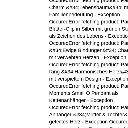
Occured
Error fetching product: P
Charm &#34;Lebensbaum&#34; m
Familienbedeutung - Exception
Occured
Error fetching product: P
Blätter-Clip in Silber mit grünen S
als Zeichen des Lebens - Excepti
Occured
Error fetching product: P
&#34;Ewige Bindungen&#34; Cha
mit verwebten Herzen - Exception
Occured
Error fetching product: P
Ring &#34;Harmonisches Herz&#3
mit verspieltem Design - Exceptio
Occured
Error fetching product: P
Moments Small O Pendant als
Kettenanhänger - Exception
Occured
Error fetching product: P
Anhänger &#34;Mutter & Tochter&
geteiltes Herz - Exception Occure