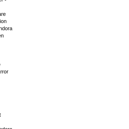
are
ion
andora
en
e
rror
t