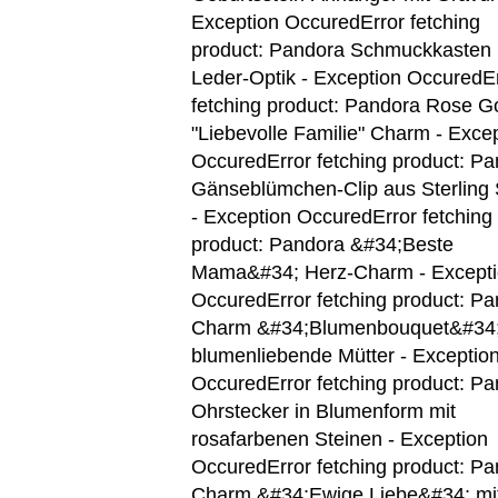
Exception OccuredError fetching
product: Pandora Schmuckkasten 
Leder-Optik - Exception OccuredE
fetching product: Pandora Rose G
"Liebevolle Familie" Charm - Exce
Occured
Error fetching product: P
Gänseblümchen-Clip aus Sterling 
- Exception Occured
Error fetching
product: Pandora &#34;Beste
Mama&#34; Herz-Charm - Except
Occured
Error fetching product: P
Charm &#34;Blumenbouquet&#34;
blumenliebende Mütter - Exceptio
Occured
Error fetching product: P
Ohrstecker in Blumenform mit
rosafarbenen Steinen - Exception
Occured
Error fetching product: P
Charm &#34;Ewige Liebe&#34; mi