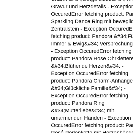
Gravur und Herzdetails - Exceptio
Occured
Error fetching product: P
Sparkling Dance Ring mit bewegl
Zentralstein - Exception Occured
E
fetching product: Pandora &#34;F
Immer & Ewig&#34; Versprechung
- Exception Occured
Error fetching
product: Pandora Rose Ohrkletter
&#34;Blühende Herzen&#34; -
Exception Occured
Error fetching
product: Pandora Charm-Anhänge
&#34;Glückliche Familie&#34; -
Exception Occured
Error fetching
product: Pandora Ring
&#34;Mutterliebe&#34; mit
umarmenden Händen - Exception
Occured
Error fetching product: P
Rosé-Perlenkette mit Herzanhänge