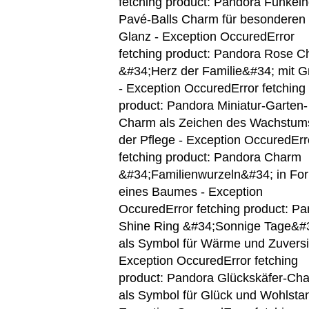
fetching product: Pandora Funkel
Pavé-Balls Charm für besonderen
Glanz - Exception Occured
Error
fetching product: Pandora Rose 
&#34;Herz der Familie&#34; mit G
- Exception Occured
Error fetching
product: Pandora Miniatur-Garten-
Charm als Zeichen des Wachstum
der Pflege - Exception Occured
Err
fetching product: Pandora Charm
&#34;Familienwurzeln&#34; in Fo
eines Baumes - Exception
Occured
Error fetching product: P
Shine Ring &#34;Sonnige Tage&#
als Symbol für Wärme und Zuversi
Exception Occured
Error fetching
product: Pandora Glückskäfer-Ch
als Symbol für Glück und Wohlstan