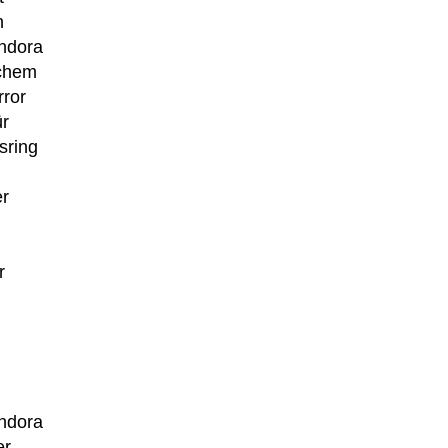
n
andora
ichem
rror
ür
sring
er
r
andora
r -