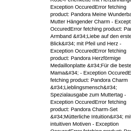
Exception Occured
Error fetching
product: Pandora Meine Wunderb
Mutter Hängender Charm - Except
Occured
Error fetching product: P
Armband &#34;Liebe auf den erst
Blick&#34; mit Pfeil und Herz -
Exception Occured
Error fetching
product: Pandora Herzförmige
Medaillonplatte &#34;Für die best
Mama&#34; - Exception Occured
E
fetching product: Pandora Charm
&#34;Lieblingsmensch&#34;
Spezialausgabe zum Muttertag -
Exception Occured
Error fetching
product: Pandora Charm-Set
&#34;Mütterliche Intuition&#34; mi
intuitiven Motiven - Exception