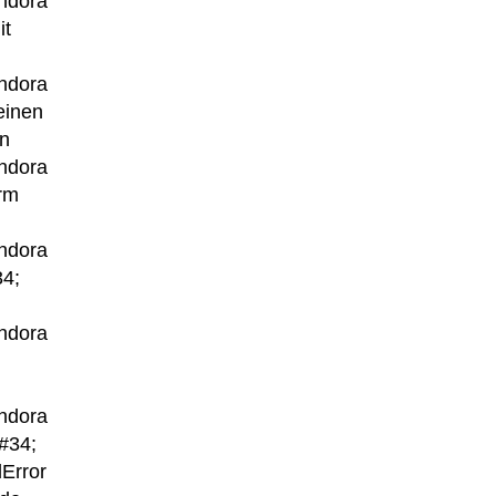
andora
it
andora
teinen
on
andora
rm
andora
4;
n
andora
andora
#34;
d
Error