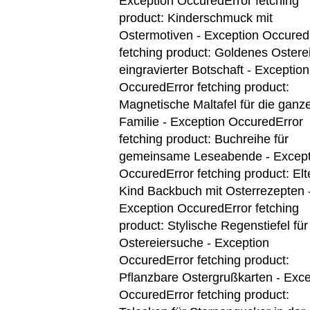
Exception Occured
Error fetching
product: Kinderschmuck mit
Ostermotiven - Exception Occured
fetching product: Goldenes Osterei
eingravierter Botschaft - Exception
Occured
Error fetching product:
Magnetische Maltafel für die ganz
Familie - Exception Occured
Error
fetching product: Buchreihe für
gemeinsame Leseabende - Except
Occured
Error fetching product: Elt
Kind Backbuch mit Osterrezepten 
Exception Occured
Error fetching
product: Stylische Regenstiefel für
Ostereiersuche - Exception
Occured
Error fetching product:
Pflanzbare Ostergrußkarten - Exce
Occured
Error fetching product: