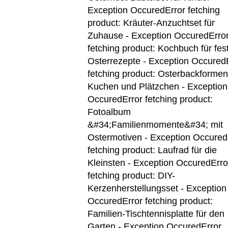
Exception OccuredError fetching
product: Kräuter-Anzuchtset für
Zuhause - Exception OccuredErro
fetching product: Kochbuch für fest
Osterrezepte - Exception Occured
fetching product: Osterbackformen
Kuchen und Plätzchen - Exception
Occured
Error fetching product:
Fotoalbum
&#34;Familienmomente&#34; mit
Ostermotiven - Exception Occured
fetching product: Laufrad für die
Kleinsten - Exception Occured
Erro
fetching product: DIY-
Kerzenherstellungsset - Exception
Occured
Error fetching product:
Familien-Tischtennisplatte für den
Garten - Exception Occured
Error