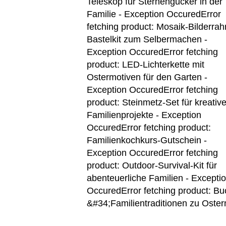
Teleskop für Sternengucker in der
Familie - Exception Occured
Error
fetching product: Mosaik-Bilderra
Bastelkit zum Selbermachen -
Exception Occured
Error fetching
product: LED-Lichterkette mit
Ostermotiven für den Garten -
Exception Occured
Error fetching
product: Steinmetz-Set für kreativ
Familienprojekte - Exception
Occured
Error fetching product:
Familienkochkurs-Gutschein -
Exception Occured
Error fetching
product: Outdoor-Survival-Kit für
abenteuerliche Familien - Excepti
Occured
Error fetching product: Bu
&#34;Familientraditionen zu Oster
entdecken&#34; - Exception