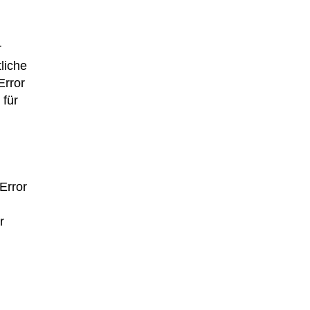
r
liche
Error
 für
Error
r