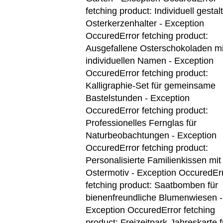
fetching product: Individuell gestal
Osterkerzenhalter - Exception
Occured
Error fetching product:
Ausgefallene Osterschokoladen mi
individuellen Namen - Exception
Occured
Error fetching product:
Kalligraphie-Set für gemeinsame
Bastelstunden - Exception
Occured
Error fetching product:
Professionelles Fernglas für
Naturbeobachtungen - Exception
Occured
Error fetching product:
Personalisierte Familienkissen mit
Ostermotiv - Exception Occured
Er
fetching product: Saatbomben für
bienenfreundliche Blumenwiesen -
Exception Occured
Error fetching
product: Freizeitpark-Jahreskarte f