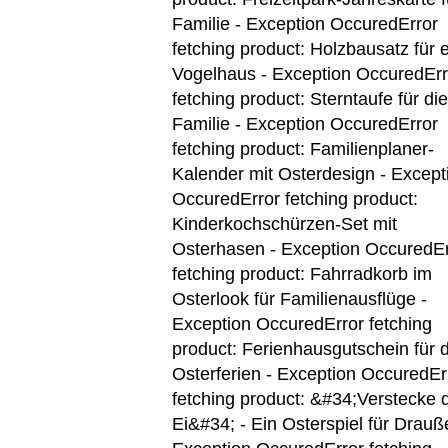
Familie - Exception Occured
Error
fetching product: Holzbausatz für 
Vogelhaus - Exception Occured
Err
fetching product: Sterntaufe für die
Familie - Exception Occured
Error
fetching product: Familienplaner-
Kalender mit Osterdesign - Except
Occured
Error fetching product:
Kinderkochschürzen-Set mit
Osterhasen - Exception Occured
E
fetching product: Fahrradkorb im
Osterlook für Familienausflüge -
Exception Occured
Error fetching
product: Ferienhausgutschein für d
Osterferien - Exception Occured
Er
fetching product: &#34;Verstecke 
Ei&#34; - Ein Osterspiel für Drauß