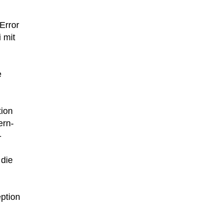
Error
 mit
e
ion
ern-
-
 die
ption