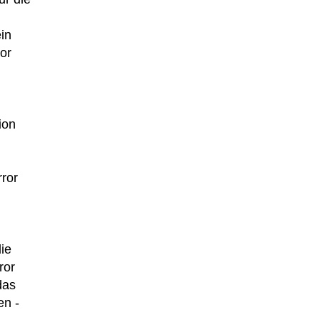
ein
or
ion
rror
ie
ror
das
en -