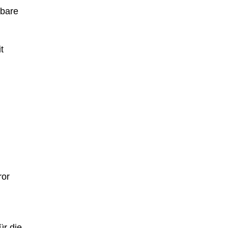
tbare
t
ror
ür die