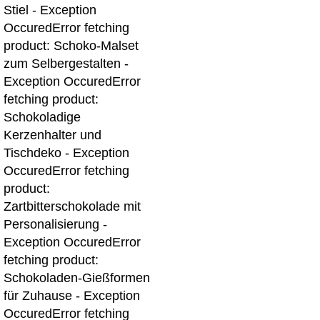
Stiel - Exception
Occured
Error fetching
product: Schoko-Malset
zum Selbergestalten -
Exception Occured
Error
fetching product:
Schokoladige
Kerzenhalter und
Tischdeko - Exception
Occured
Error fetching
product:
Zartbitterschokolade mit
Personalisierung -
Exception Occured
Error
fetching product:
Schokoladen-Gießformen
für Zuhause - Exception
Occured
Error fetching