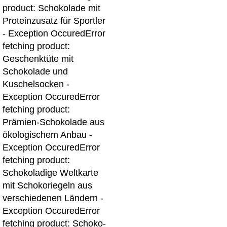
product: Schokolade mit
Proteinzusatz für Sportler
- Exception Occured
Error
fetching product:
Geschenktüte mit
Schokolade und
Kuschelsocken -
Exception Occured
Error
fetching product:
Prämien-Schokolade aus
ökologischem Anbau -
Exception Occured
Error
fetching product:
Schokoladige Weltkarte
mit Schokoriegeln aus
verschiedenen Ländern -
Exception Occured
Error
fetching product: Schoko-