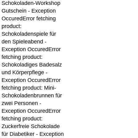
Schokoladen-Workshop
Gutschein - Exception
Occured
Error fetching
product:
Schokoladenspiele für
den Spieleabend -
Exception Occured
Error
fetching product:
Schokoladiges Badesalz
und Körperpflege -
Exception Occured
Error
fetching product: Mini-
Schokoladenbrunnen für
zwei Personen -
Exception Occured
Error
fetching product:
Zuckerfreie Schokolade
für Diabetiker - Exception