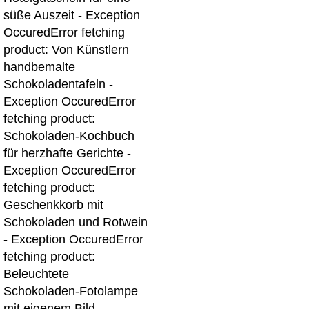
süße Auszeit - Exception
Occured
Error fetching
product: Von Künstlern
handbemalte
Schokoladentafeln -
Exception Occured
Error
fetching product:
Schokoladen-Kochbuch
für herzhafte Gerichte -
Exception Occured
Error
fetching product:
Geschenkkorb mit
Schokoladen und Rotwein
- Exception Occured
Error
fetching product:
Beleuchtete
Schokoladen-Fotolampe
mit eigenem Bild -