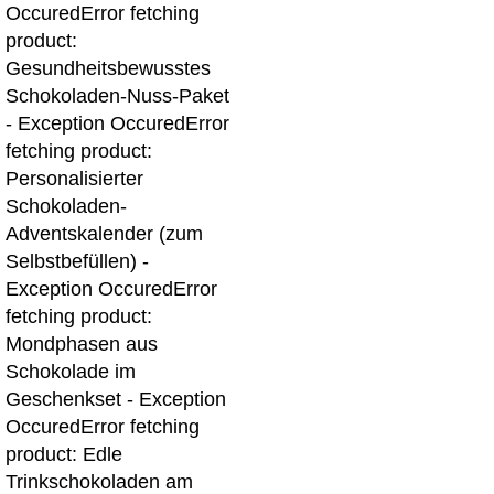
Occured
Error fetching
product:
Gesundheitsbewusstes
Schokoladen-Nuss-Paket
- Exception Occured
Error
fetching product:
Personalisierter
Schokoladen-
Adventskalender (zum
Selbstbefüllen) -
Exception Occured
Error
fetching product:
Mondphasen aus
Schokolade im
Geschenkset - Exception
Occured
Error fetching
product: Edle
Trinkschokoladen am