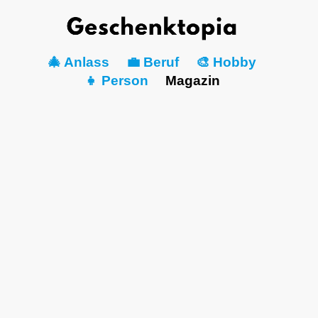
🎄 Anlass
💼 Beruf
🎨 Hobby
👧 Person
Magazin