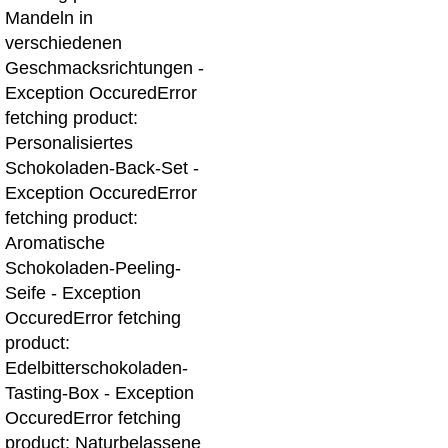
Mandeln in
verschiedenen
Geschmacksrichtungen -
Exception Occured
Error
fetching product:
Personalisiertes
Schokoladen-Back-Set -
Exception Occured
Error
fetching product:
Aromatische
Schokoladen-Peeling-
Seife - Exception
Occured
Error fetching
product:
Edelbitterschokoladen-
Tasting-Box - Exception
Occured
Error fetching
product: Naturbelassene