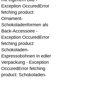
Exception Occured
Error
fetching product:
Ornament-
Schokoladenformen als
Back-Accessoire -
Exception Occured
Error
fetching product:
Schokoladen-
Espressobohnen in edler
Verpackung - Exception
Occured
Error fetching
product: Schokoladen-
Herz mit eingravierten
Liebesbotschaften -
Exception Occured
Error
fetching product: Kakao-
Samen zum