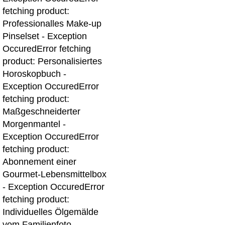
fetching product:
Professionalles Make-up
Pinselset - Exception
Occured
Error fetching
product: Personalisiertes
Horoskopbuch -
Exception Occured
Error
fetching product:
Maßgeschneiderter
Morgenmantel -
Exception Occured
Error
fetching product:
Abonnement einer
Gourmet-Lebensmittelbox
- Exception Occured
Error
fetching product:
Individuelles Ölgemälde
vom Familienfoto -