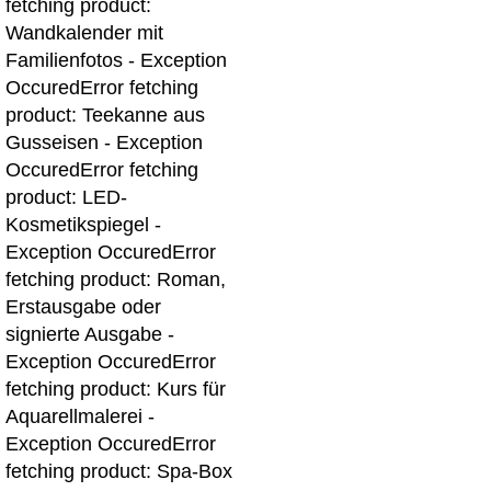
fetching product:
Wandkalender mit
Familienfotos - Exception
Occured
Error fetching
product: Teekanne aus
Gusseisen - Exception
Occured
Error fetching
product: LED-
Kosmetikspiegel -
Exception Occured
Error
fetching product: Roman,
Erstausgabe oder
signierte Ausgabe -
Exception Occured
Error
fetching product: Kurs für
Aquarellmalerei -
Exception Occured
Error
fetching product: Spa-Box