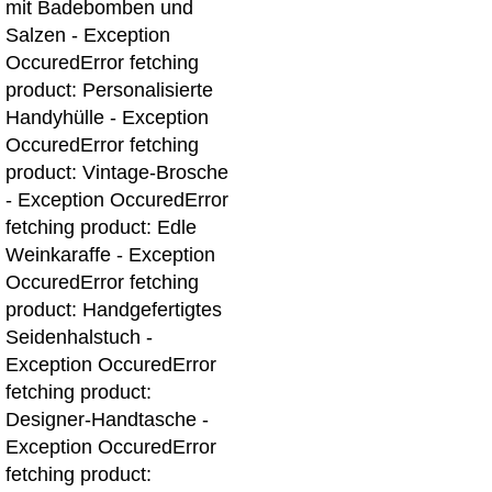
mit Badebomben und
Salzen - Exception
Occured
Error fetching
product: Personalisierte
Handyhülle - Exception
Occured
Error fetching
product: Vintage-Brosche
- Exception Occured
Error
fetching product: Edle
Weinkaraffe - Exception
Occured
Error fetching
product: Handgefertigtes
Seidenhalstuch -
Exception Occured
Error
fetching product:
Designer-Handtasche -
Exception Occured
Error
fetching product: