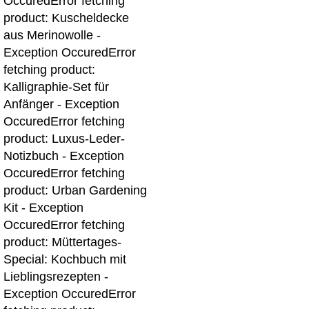
Occured
Error fetching
product: Kuscheldecke
aus Merinowolle -
Exception Occured
Error
fetching product:
Kalligraphie-Set für
Anfänger - Exception
Occured
Error fetching
product: Luxus-Leder-
Notizbuch - Exception
Occured
Error fetching
product: Urban Gardening
Kit - Exception
Occured
Error fetching
product: Müttertages-
Special: Kochbuch mit
Lieblingsrezepten -
Exception Occured
Error