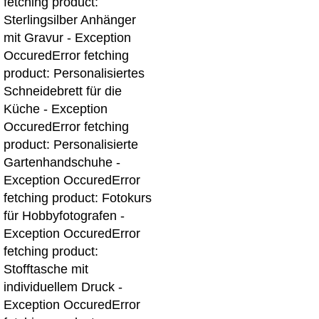
fetching product:
Sterlingsilber Anhänger
mit Gravur - Exception
Occured
Error fetching
product: Personalisiertes
Schneidebrett für die
Küche - Exception
Occured
Error fetching
product: Personalisierte
Gartenhandschuhe -
Exception Occured
Error
fetching product: Fotokurs
für Hobbyfotografen -
Exception Occured
Error
fetching product:
Stofftasche mit
individuellem Druck -
Exception Occured
Error