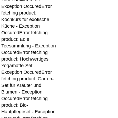
Exception Occured
Error
fetching product:
Kochkurs für exotische
Küche - Exception
Occured
Error fetching
product: Edle
Teesammlung - Exception
Occured
Error fetching
product: Hochwertiges
Yogamatte-Set -
Exception Occured
Error
fetching product: Garten-
Set für Kräuter und
Blumen - Exception
Occured
Error fetching
product: Bio-
Hautpflegeset - Exception