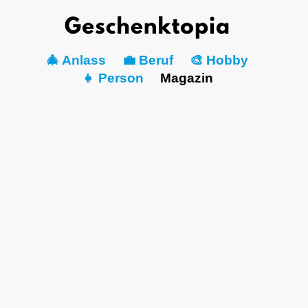
🎄 Anlass
💼 Beruf
🎨 Hobby
👧 Person
Magazin