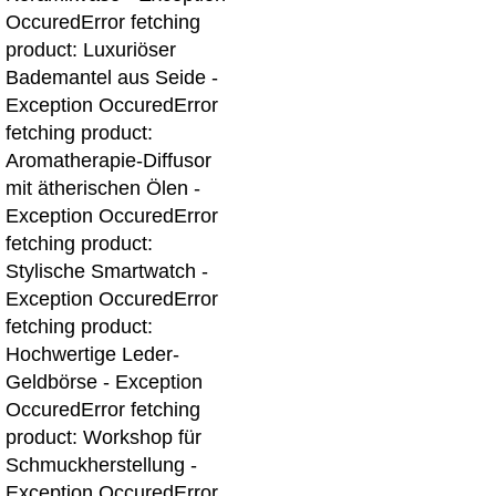
OccuredError fetching
product: Luxuriöser
Bademantel aus Seide -
Exception OccuredError
fetching product:
Aromatherapie-Diffusor
mit ätherischen Ölen -
Exception Occured
Error
fetching product:
Stylische Smartwatch -
Exception Occured
Error
fetching product:
Hochwertige Leder-
Geldbörse - Exception
Occured
Error fetching
product: Workshop für
Schmuckherstellung -
Exception Occured
Error