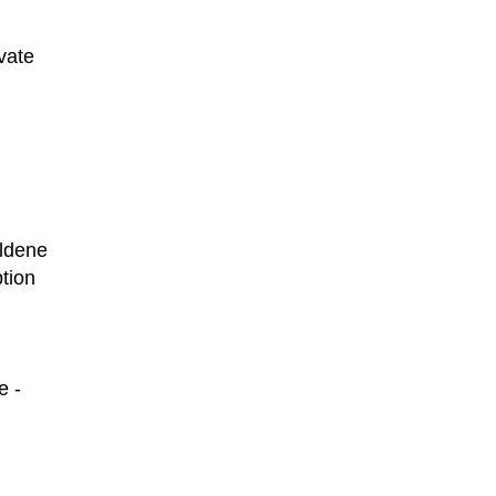
ivate
oldene
tion
e -