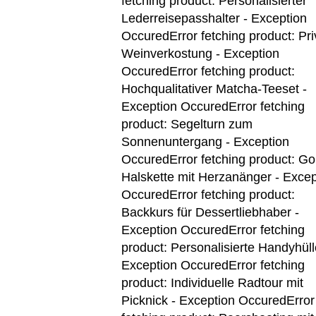
fetching product: Personalisierter
Lederreisepasshalter - Exception
Occured
Error fetching product: Pr
Weinverkostung - Exception
Occured
Error fetching product:
Hochqualitativer Matcha-Teeset -
Exception Occured
Error fetching
product: Segelturn zum
Sonnenuntergang - Exception
Occured
Error fetching product: G
Halskette mit Herzanänger - Excep
Occured
Error fetching product:
Backkurs für Dessertliebhaber -
Exception Occured
Error fetching
product: Personalisierte Handyhüll
Exception Occured
Error fetching
product: Individuelle Radtour mit
Picknick - Exception Occured
Error