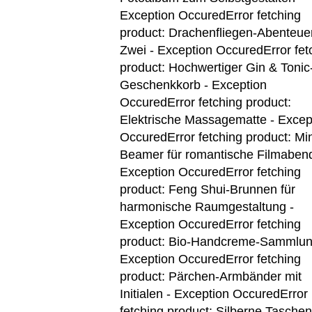
Exception Occured
Error fetching
product: Drachenfliegen-Abenteuer
Zwei - Exception Occured
Error fet
product: Hochwertiger Gin & Tonic
Geschenkkorb - Exception
Occured
Error fetching product:
Elektrische Massagematte - Excep
Occured
Error fetching product: Min
Beamer für romantische Filmaben
Exception Occured
Error fetching
product: Feng Shui-Brunnen für
harmonische Raumgestaltung -
Exception Occured
Error fetching
product: Bio-Handcreme-Sammlun
Exception Occured
Error fetching
product: Pärchen-Armbänder mit
Initialen - Exception Occured
Error
fetching product: Silberne Tasche