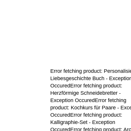
Error fetching product: Personalisi
Liebesgeschichte Buch - Exceptio
OccuredError fetching product:
Herzförmige Schneidebretter -
Exception OccuredError fetching
product: Kochkurs für Paare - Exc
OccuredError fetching product:
Kalligraphie-Set - Exception
OccuredError fetching product: Ar