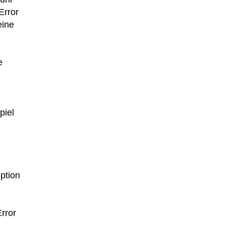
Error
eine
e
piel
ption
rror