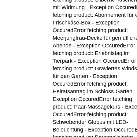
mit Widmung - Exception Occured
fetching product: Abonnement für 
Frischkäse-Box - Exception
Occured
Error fetching product:
Meerjungfrau-Decke für gemütlich
Abende - Exception Occured
Error
fetching product: Erlebnistag im
Tierpark - Exception Occured
Error
fetching product: Graviertes Winds
für den Garten - Exception
Occured
Error fetching product:
Heiratsantrag im Schloss-Garten -
Exception Occured
Error fetching
product: Paar-Massagekurs - Exce
Occured
Error fetching product:
Schwebender Globus mit LED-
Beleuchtung - Exception Occured
E