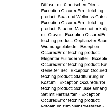
Diffuser mit ätherischen Ölen -
Exception OccuredError fetching
product: Spa- und Wellness-Gutsc
Exception Occured
Error fetching
product: Silberne Manschettenknö
mit Gravur - Exception Occured
Err
fetching product: Gepflanzter Bau
Widmungsplakette - Exception
Occured
Error fetching product:
Eleganter Füllfederhalter - Except
Occured
Error fetching product: Ka
Genießer-Set - Exception Occured
fetching product: Stadtführung im
Kostüm - Exception Occured
Error
fetching product: Schlüsselanhäng
Set mit Herzhälften - Exception
Occured
Error fetching product:
Fotoalbum zum Selbstgestalten -