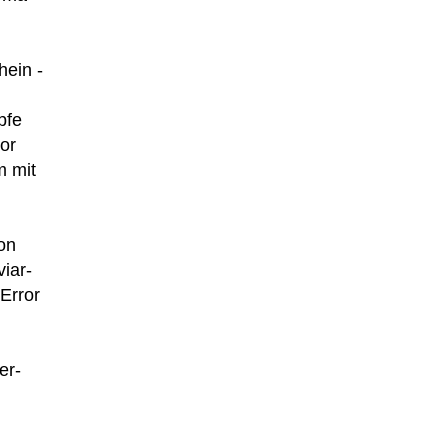
hein -
pfe
or
m mit
ion
viar-
Error
er-