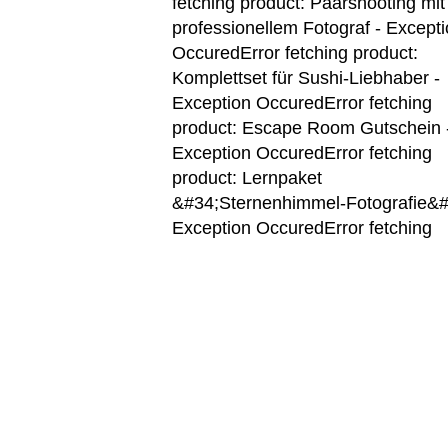
fetching product: Paarshooting mit
professionellem Fotograf - Except
Occured
Error fetching product:
Komplettset für Sushi-Liebhaber -
Exception Occured
Error fetching
product: Escape Room Gutschein 
Exception Occured
Error fetching
product: Lernpaket
&#34;Sternenhimmel-Fotografie&#
Exception Occured
Error fetching
product: Feinkostgeschenkkorb mi
Trüffelprodukten - Exception
Occured
Error fetching product:
Kuscheldecke mit Ärmeln für Zwei 
Exception Occured
Error fetching
product: Pralinen-Workshop mit
Chocolatier - Exception Occured
Er
fetching product: Foto-Abenteuer