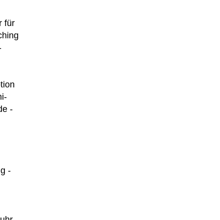
 für
ching
-
tion
i-
de -
g -
nuhr