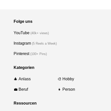
Folge uns
YouTube
(40k+ views)
Instagram
(5 Reels a Week)
Pinterest
(100+ Pins)
Kategorien
🎄 Anlass
🎨 Hobby
💼 Beruf
👧 Person
Ressourcen