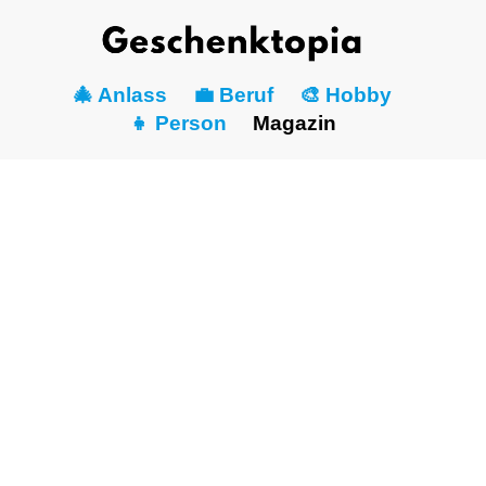
🎄 Anlass
💼 Beruf
🎨 Hobby
👧 Person
Magazin