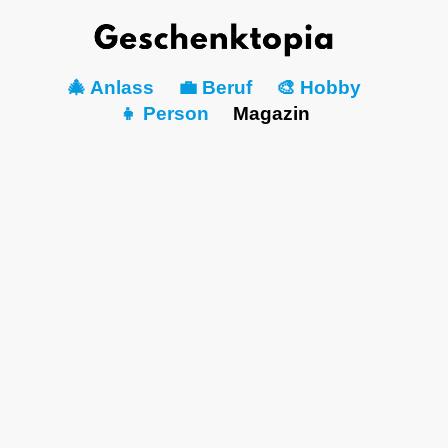
🎄 Anlass
💼 Beruf
🎨 Hobby
👧 Person
Magazin